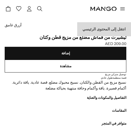
حدد اللون
أزرق غامق
انتقل إلى المحتوى الرئيسي
NEW NOW
تيشيرت من قماش مضلع من مزيج قطن وكتان
AED 209.00
السعر الحالي [AED 209.00 ]
إضافة
مشاهدة
توصيل منزلي مريح
قصة منتظمة
طول عادي
نسيج مزيج من القطن والكتان. نسيج محبوك مضلع. قصة عادية. ياقة دائرية.
أكمام قصيرة. ياقة وأكمام وحافة منتهية بحياكة مضلعة
التفاصيل والمكونات والعناية
المقاسات
متوافر في المتجر