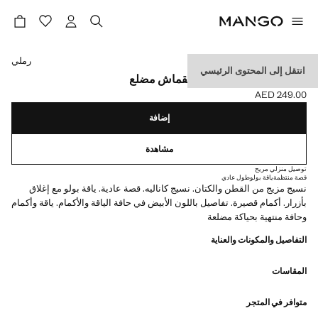
حدد اللون
رملي
انتقل إلى المحتوى الرئيسي
بولو من مزيج قطن وكتان بقماش مضلع
AED 249.00
السعر الحالي [AED 249.00 ]
إضافة
مشاهدة
توصيل منزلي مريح
قصة منتظمة
ياقة بولو
طول عادي
نسيج مزيج من القطن والكتان. نسيج كاناليه. قصة عادية. ياقة بولو مع إغلاق
بأزرار. أكمام قصيرة. تفاصيل باللون الأبيض في حافة الياقة والأكمام. ياقة وأكمام
وحافة منتهية بحياكة مضلعة
التفاصيل والمكونات والعناية
المقاسات
متوافر في المتجر