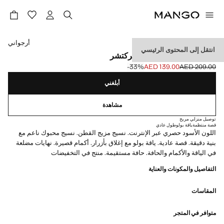
حدد اللون
أرجواني
انتقل إلى المحتوى الرئيسي
بولو بنسيج دقيق بميكروستركتشر
‎-33‎%‎
AED 139.00
AED 209.00
السعر الحالي [AED 139.00 ]
السعر الأول محذوف [AED 209.00 ]
أبلغني
مشاهدة
توصيل منزلي مريح
قصة منتظمة
ياقة بولو
طول عادي
اللون الأسود حصري عبر الإنترنت. نسيج مزيج القطن. نسيج محبوك ناعم مع
بنية دقيقة. قصة عادية. ياقة بولو مع إغلاق بأزرار. أكمام قصيرة. نهايات مضلعة
في الياقة والأكمام والحافة. حافة مستقيمة. منتج في التخفيضات
التفاصيل والمكونات والعناية
المقاسات
متوافر في المتجر