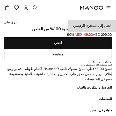
حدد اللون
أزرق نيلي
انتقل إلى المحتوى الرئيسي
قميص بولو بحياكة دقيقة بنسبة 100% من القطن
‎-50‎%‎
AED 149.00
AED 299.00
السعر الحالي [AED 149.00 ]
السعر الأول محذوف [AED 299.00 ]
أبلغني
مشاهدة
توصيل منزلي مريح
قصة منتظمة
ياقة بولو
طول عادي
نسيج 100% قطن. نسيج محبوك ناعم. Relaxed fit. أكمام طويلة. ياقة بولو مع
إغلاق بأزرار. ملمس محزز على الكمين والحاشية. حاشية مطاطية ومستقيمة.
منتج في التخفيضات
التفاصيل والمكونات والعناية
المقاسات
متوافر في المتجر