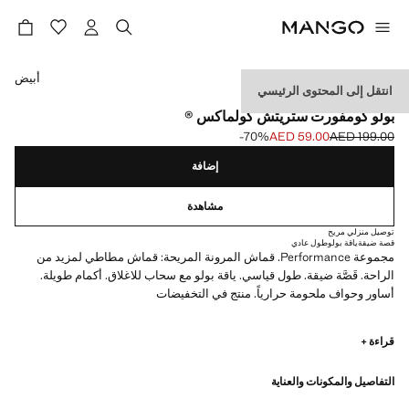
حدد اللون
أبيض
انتقل إلى المحتوى الرئيسي
PERFORMANCE
بولو كومفورت ستريتش كولماكس ®
‎-70‎%‎
AED 59.00
AED 199.00
السعر الحالي [AED 59.00 ]
السعر الأول محذوف [AED 199.00 ]
إضافة
مشاهدة
توصيل منزلي مريح
قصة ضيقة
ياقة بولو
طول عادي
مجموعة Performance. قماش المرونة المريحة: قماش مطاطي لمزيد من
الراحة. قَصَّة ضيقة. طول قياسي. ياقة بولو مع سحاب للاغلاق. أكمام طويلة.
أساور وحواف ملحومة حرارياً. منتج في التخفيضات
PERFORMANCE: مجموعة من الملابس المصنوعة من الألياف التقنية. تقدم
قراءة +
هذه التشكيلة مجموعة واسعة من الميزات المتقدمة مثل الأقمشة bi-stretch،
سريعة الجفاف، سهلة الكي، منظمة للحرارة، قابلة للتهوية أو مقاومة للماء،
التفاصيل والمكونات والعناية
مرتبة في ثلاث فئات عامة: تنظيم الحرارة، وظيفية وراحة