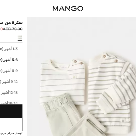
سترة من مز
00
AED 79.00
السعر الحالي [AED 49.00 
السعر الأول محذوف [0
حدد اللون
إختر مقاسك
(62cm)
1-3 أشهر
(68cm)
3-6 أشهر
(74cm)
6-9 أشهر
(80cm)
9-12 أشهر
cm)
12-18 أشهر
18-24 أشهر
توصيل منزلي مريح