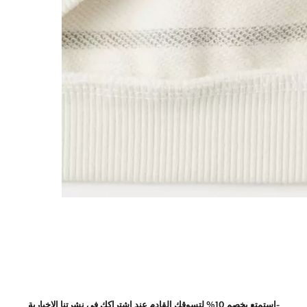
-استمتع بخصم 10% لتسوقك القادم عند اشتراكك في نشرتنا الاخبارية