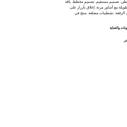
100% قطن. تصميم مستقيم. تصميم مخطط. ياقة
طويلة مع أساور مرنة. إغلاق بأزرار على
 الرقعة. تشطيبات مضلعة. منتج في
نات والعناية
جر