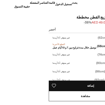
بحث
قائمة العناصر المفضلة
تسجيل الدخول
حقيبة التسوق
يج القطن مخططة
‎-38‎%‎
AED 49.
]
AED 79.0 ]
أخضر
غير متوفر. أنا أريده!
القطع الأخيرة!
توصيل خلال مدة تتراوح بين 7 و 10 أيام عمل
غير متوفر. أنا أريده!
غير متوفر. أنا أريده!
(86
غير متوفر. أنا أريده!
(92cm)
غير متوفر. أنا أريده!
إضافة
حفظه في قائمة منتجاتك المفضلة
مشاهدة