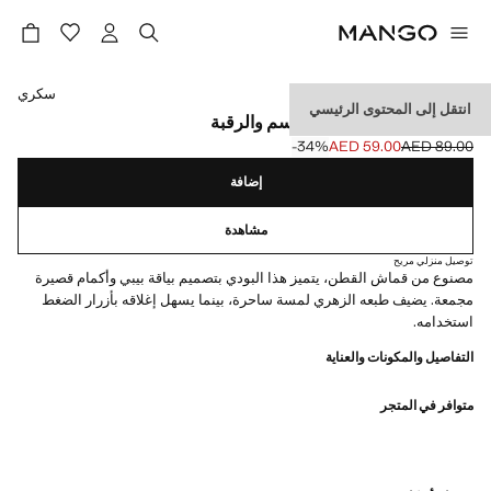
حدد اللون
سكري
انتقل إلى المحتوى الرئيسي
بودي بيبي بطباعة على الجسم والرقبة
‎-34‎%‎
AED 59.00
AED 89.00
السعر الحالي [AED 59.00 ]
السعر الأول محذوف [AED 89.00 ]
إضافة
مشاهدة
توصيل منزلي مريح
مصنوع من قماش القطن، يتميز هذا البودي بتصميم بياقة بيبي وأكمام قصيرة
مجمعة. يضيف طبعه الزهري لمسة ساحرة، بينما يسهل إغلاقه بأزرار الضغط
استخدامه.
التفاصيل والمكونات والعناية
متوافر في المتجر