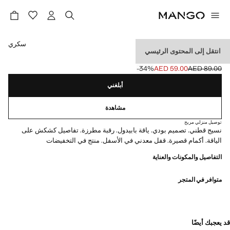
حدد اللون
سكري
انتقل إلى المحتوى الرئيسي
بذلة أطفال بياقة بيبي دول
‎-34‎%‎
AED 59.00
AED 89.00
السعر الحالي [AED 59.00 ]
السعر الأول محذوف [AED 89.00 ]
أبلغني
مشاهدة
توصيل منزلي مريح
نسيج قطني. تصميم بودي. ياقة بابيدول. رقبة مطرزة. تفاصيل كشكش على
الياقة. أكمام قصيرة. قفل معدني في الأسفل. منتج في التخفيضات
التفاصيل والمكونات والعناية
متوافر في المتجر
قد يعجبك أيضًا