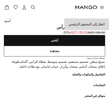
حدد اللون
أسود
انتقل إلى المحتوى الرئيسي
سترة أنوراك مبطنة بغطاء رأس
‎-30‎%‎
AED 139.00
AED 199.00
السعر الحالي [AED 139.00 ]
السعر الأول محذوف [AED 199.00 ]
أبلغني
مشاهدة
توصيل منزلي مريح
نسيج مبطن. تصميم مستقيم. تصميم متوسط. بغطاء للرأس. أكمام طويلة.
إغلاق بسحاب أمامي بسحاب وأزرار. جيبان جانبيان. مع بطانة داخلية
التفاصيل والمكونات والعناية
المقاسات
متوافر في المتجر