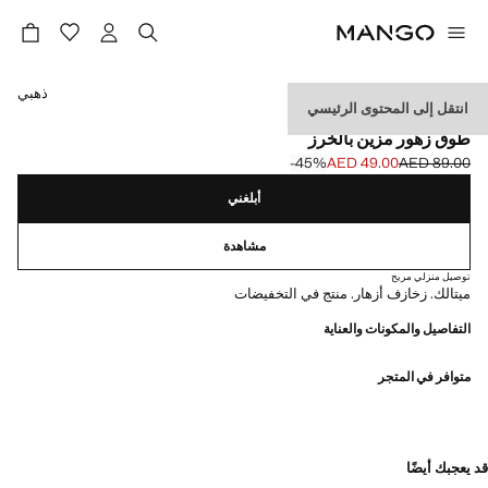
حدد اللون
ذهبي
انتقل إلى المحتوى الرئيسي
EVENTS
طوق زهور مزين بالخرز
‎-45‎%‎
AED 49.00
AED 89.00
السعر الحالي [AED 49.00 ]
السعر الأول محذوف [AED 89.00 ]
أبلغني
مشاهدة
توصيل منزلي مريح
ميتالك. زخازف أزهار. منتج في التخفيضات
التفاصيل والمكونات والعناية
متوافر في المتجر
قد يعجبك أيضًا