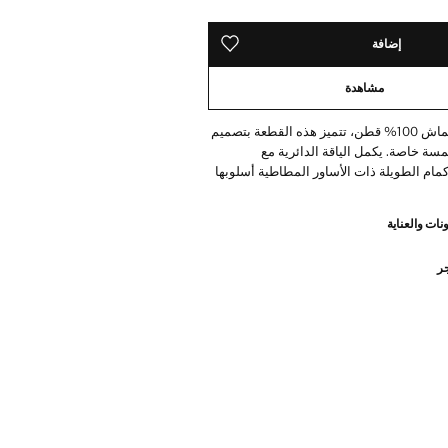
إضافة
حفظه في قائمة منتجاتك المفضلة
مشاهدة
مصنوعة من قماش 100% قطن، تتميز هذه القطعة بتصميم
ة خاصة. يكمل الياقة الدائرية مع
مام الطويلة ذات الأساور المطاطية أسلوبها
نات والعناية
جر