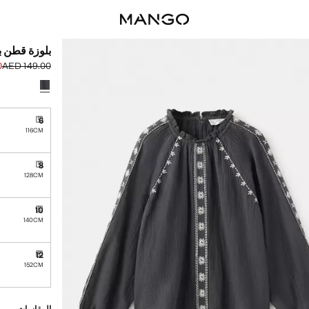
بلوزة قطن ب
0
AED 149.00
السعر الحالي [AED 69.00 
السعر الأول محذوف [00
حدد اللون
6
توصيل خلال مدة ت
116CM
8
توصيل خلال مدة ت
128CM
10
توصيل خلال مدة ت
140CM
12
توصيل خلال مدة ت
152CM
القطع الأخيرة!
غير متوفر. أنا أري
توصيل خلال مدة تتراوح بي