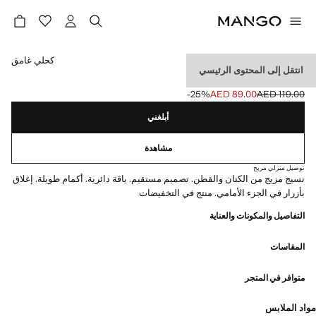
حدد اللون
كحلي غامق
انتقل إلى المحتوى الرئيسي
قميص بمزيج كتان
‎-25‎%‎
AED 89.00
AED 119.00
السعر الحالي [AED 89.00 ]
السعر الأول محذوف [AED 119.00 ]
أبلغني
مشاهدة
توصيل منزلي مريح
نسيج مزيج من الكتان والقطن. تصميم مستقيم. ياقة دائرية. أكمام طويلة. إغلاق
بأزرار في الجزء الأمامي. منتج في التخفيضات
التفاصيل والمكونات والعناية
المقاسات
متوافر في المتجر
مواد الملابس