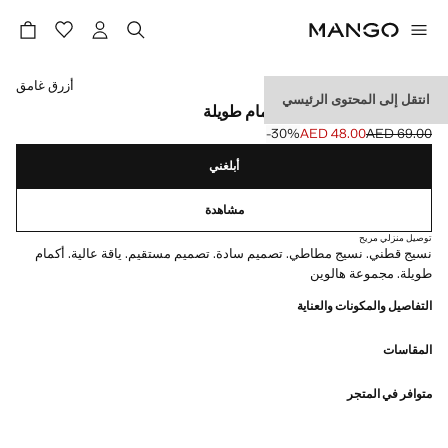
حدد اللون
أزرق غامق
انتقل إلى المحتوى الرئيسي
تي شيرت بياقة مدوّرة وأكمام طويلة
‎-30‎%‎
AED 48.00
AED 69.00
السعر الحالي [AED 48.00 ]
السعر الأول محذوف [AED 69.00 ]
أبلغني
مشاهدة
توصيل منزلي مريح
نسيج قطني. نسيج مطاطي. تصميم سادة. تصميم مستقيم. ياقة عالية. أكمام
طويلة. مجموعة هالوين
التفاصيل والمكونات والعناية
المقاسات
متوافر في المتجر