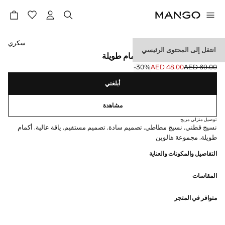
حدد اللون
سكري
انتقل إلى المحتوى الرئيسي
تي شيرت بياقة مدوّرة وأكمام طويلة
‎-30‎%‎
AED 48.00
AED 69.00
السعر الحالي [AED 48.00 ]
السعر الأول محذوف [AED 69.00 ]
أبلغني
مشاهدة
توصيل منزلي مريح
نسيج قطني. نسيج مطاطي. تصميم سادة. تصميم مستقيم. ياقة عالية. أكمام
طويلة. مجموعة هالوين
التفاصيل والمكونات والعناية
المقاسات
متوافر في المتجر