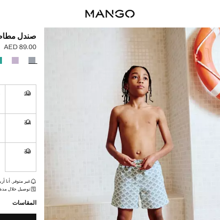
صندل مطاطي
AED 89.00
السعر الحالي [AED 89.00 
حدد اللون
0
29
غير متوفر. أ
5
34
غير متوفر. أ
39
غير متوفر. أ
القطع الأخيرة!
غير متوفر. أنا أري
توصيل خلال مدة تتراوح بي
المقاسات