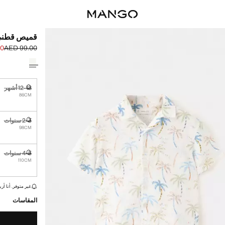
قميص قطني 
00
AED 99.00
السعر الحالي [AED 39.00 
السعر الأول محذوف [0
حدد اللون
12-18 أشهر
غير متوفر. أ
86CM
2-3 سنوات
غير متوفر. أ
98CM
4-5 سنوات
غير متوفر. أ
110CM
القطع الأخيرة!
غير متوفر. أنا أري
المقاسات