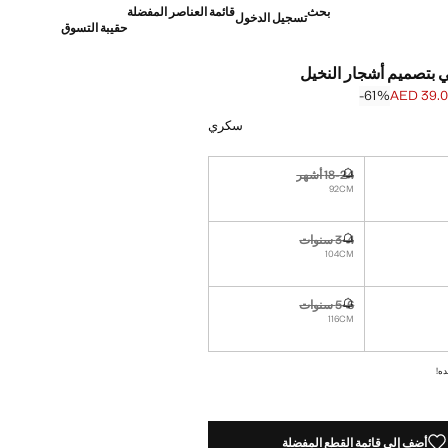
بحث
قائمة العناصر المفضلة
تسجيل الدخول
حقيبة التسوق
بتصميم أشجار النخيل
‎-61‎%‎
AED 39.
]
AED 99.0 ]
سكري
18-24 أشهر
نا أريده!
غير متوفر. أنا أريده!
92CM
3-4 سنوات
نا أريده!
غير متوفر. أنا أريده!
104CM
5-6 سنوات
نا أريده!
غير متوفر. أنا أريده!
116CM
ده!
أضف إلى قائمة القطع المفضلة