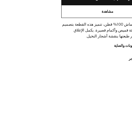
مشاهدة
مصنوعة من قماش 100% قطن، تتميز هذه القطعة بتصميم
ة قميص وأكمام قصيرة. يكمل الإغلاق
ار طبعتها بنقشة أشجار النخيل.
نات والعناية
جر