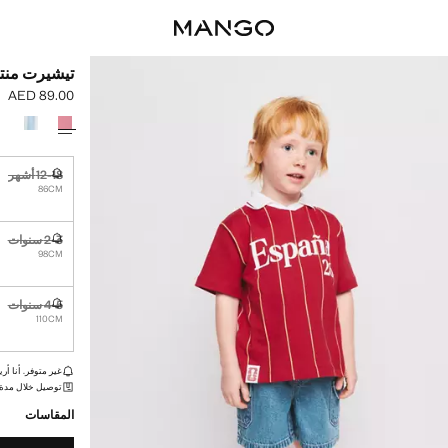
تيشيرت منتخ
AED 89.00
السعر الحالي [AED 89.00 
حدد اللون
12-18 أشهر
غير متوفر. أ
86CM
2-3 سنوات
غير متوفر. أ
98CM
4-5 سنوات
غير متوفر. أ
110CM
القطع الأخيرة!
غير متوفر. أنا أري
توصيل خلال مدة تتراوح بي
المقاسات