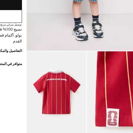
توصيل منزلي مريح
نسيج 
بولو. أكمام ق
القدم
التفاصيل والمكو
متوافر في المت