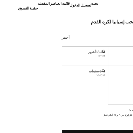
بحث
قائمة العناصر المفضلة
تسجيل الدخول
حقيبة التسوق
ب إسبانيا لكرة القدم
]
أحمر
18-24 أشهر
نا أريده!
غير متوفر. أنا أريده!
92CM
3-4 سنوات
نا أريده!
غير متوفر. أنا أريده!
104CM
نا أريده!
ده!
ن 7 و 10 أيام عمل