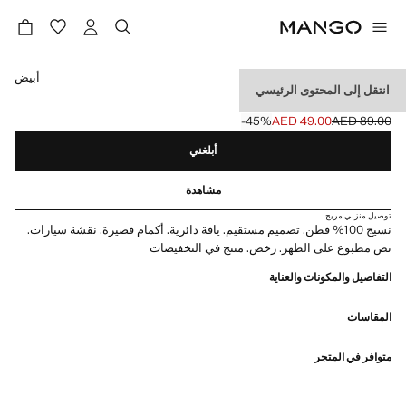
حدد اللون
أبيض
انتقل إلى المحتوى الرئيسي
تيشيرت قطن CARS
‎-45‎%‎
AED 49.00
AED 89.00
السعر الحالي [AED 49.00 ]
السعر الأول محذوف [AED 89.00 ]
أبلغني
مشاهدة
توصيل منزلي مريح
نسيج 100% قطن. تصميم مستقيم. ياقة دائرية. أكمام قصيرة. نقشة سيارات.
نص مطبوع على الظهر. رخص. منتج في التخفيضات
التفاصيل والمكونات والعناية
المقاسات
متوافر في المتجر