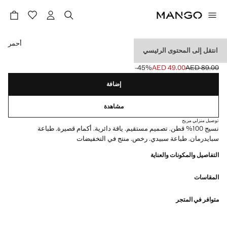
حدد اللون
أحمر
انتقل إلى المحتوى الرئيسي
تيشيرت قطن سبايدي
‎-45‎%‎
AED 49.00
AED 89.00
السعر الحالي [AED 49.00 ]
السعر الأول محذوف [AED 89.00 ]
إضافة
مشاهدة
توصيل منزلي مريح
نسيج 100% قطن. تصميم مستقيم. ياقة دائرية. أكمام قصيرة. طباعة
سبايدرمان. طباعة سبيدي. رخص. منتج في التخفيضات
التفاصيل والمكونات والعناية
المقاسات
متوافر في المتجر