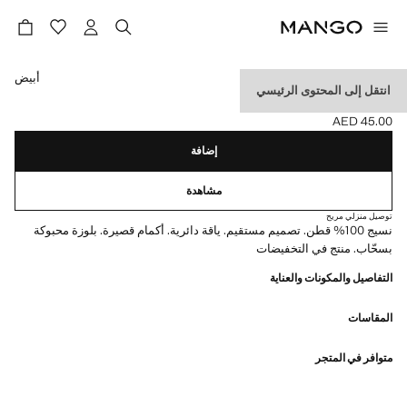
حدد اللون
أبيض
انتقل إلى المحتوى الرئيسي
تيشيرت أساسي بجيب
AED 45.00
السعر الحالي [AED 45.00 ]
إضافة
مشاهدة
توصيل منزلي مريح
نسيج 100% قطن. تصميم مستقيم. ياقة دائرية. أكمام قصيرة. بلوزة محبوكة
بسحّاب. منتج في التخفيضات
التفاصيل والمكونات والعناية
المقاسات
متوافر في المتجر