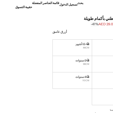
بحث
قائمة العناصر المفضلة
تسجيل الدخول
حقيبة التسوق
ني بأكمام طويلة
‎-41‎%‎
AED 29.
]
AED 49.0 ]
أزرق غامق
12-18 أشهر
نا أريده!
غير متوفر. أنا أريده!
86CM
2-3 سنوات
نا أريده!
غير متوفر. أنا أريده!
98CM
4-5 سنوات
نا أريده!
غير متوفر. أنا أريده!
110CM
نا أريده!
ده!