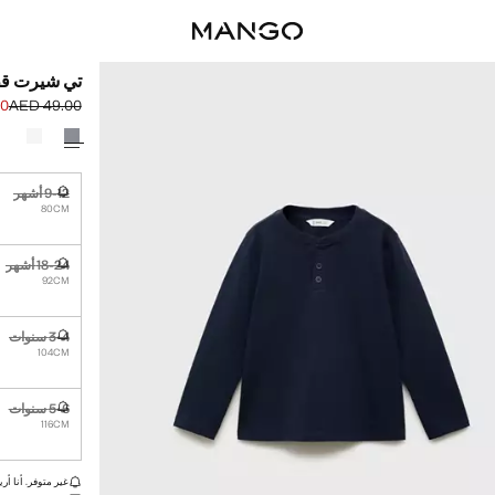
تي شيرت قط
00
AED 49.00
السعر الحالي [AED 29.00 
السعر الأول محذوف [0
حدد اللون
9-12 أشهر
غير متوفر. أ
80CM
18-24 أشهر
غير متوفر. أ
92CM
3-4 سنوات
غير متوفر. أ
104CM
5-6 سنوات
غير متوفر. أ
116CM
القطع الأخيرة!
غير متوفر. أنا أري