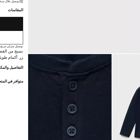
توصيل خلال مدة تتراوح بي
المقاسات
توصيل منزلي مريح
زر. أكمام طويل
التفاصيل والمكو
متوافر في المت