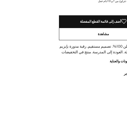
ن 7 و 10 أيام عمل
أضف إلى قائمة القطع المفضلة
مشاهدة
نسيج من القطن 100%. تصميم مستقيم. رقبة مدورة بإبزيم
ة. العودة إلى المدرسة. منتج في التخفيضات
نات والعناية
جر