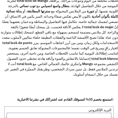
لحظات مختلفة من اليوم وتنوعات مزاجك. يرافقك
total look de Mango
لتجربة
الموضة من خلال التفاصيل الهادئة.
بنطال واسع انسيابي
مع
توب نسائي
بالدرجة
اللونية نفسها، أو
تنورة
من الملابس المحبوكة مع
سترتها المطابقة
، أو
بدلة نسائية
كاملة بألوان أحادية
باللون الأبيض تعكس صفاءً وحداثة. السر يكمن في الاتساق: أن
تصنعي لنفسك جمالية خاصة، تتكامل فيها التفاصيل والبساطة وتدعمان بعضهما بعضًا.
إنّ
total look de mujer
لا يعكس الأناقة فحسب، بل يمنحك أيضًا شعورًا بالثقة
والراحة. كل ملابس مصممة لتنسجم بسهولة مع باقي القطع، لتمنحك إطلالات متوازنة
دون عناء. هكذا تصبح الأقمشة الناعمة والقصّات النظيفة حلفاء مثاليين لأسلوب متعدد
الاستخدامات ولكل زمان. ومن بين أبرز اتجاهات الموسم، يبرز
total look de punto
كخيار راقٍ ومريح في الوقت نفسه؛ فالمجموعات المحبوكة تعانق الجسم بعفوية،
لتناسب إطلالاتك اليومية كما تناسب اللحظات الخاصة. ومن ناحية أخرى، يستحضر
total look blanco
إحساسًا بالانتعاش والضوء وأناقة هادئة تتخطى حدود الفصول.
اكتشفي مجموعة
Mango
وابتكري عالمك الجمالي الخاص. مع
total look
أنت لا
ترتدين الملابس فقط، بل تبنين سردك الشخصي، وطريقتك المميّزة في التعبير عن
نفسك من خلال انسجام أسلوبك.
-استمتع بخصم 10% لتسوقك القادم عند اشتراكك في نشرتنا الاخبارية
البريد الإلكتروني