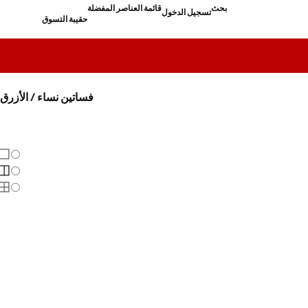
بحث
قائمة العناصر المفضلة
تسجيل الدخول
حقيبة التسوق
فساتين نساء / الأزرق
تغيير
عر
عرض
عرض