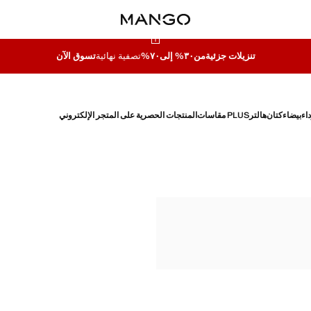
تنزيلات جزئية
من٣٠% إلى٧٠%
تصفية نهائية
تسوق الآن
اء
بيضاء
كتان
هالتر
PLUS مقاسات
المنتجات الحصرية على المتجر الإلكتروني
شة
قشة
قشة
قشة