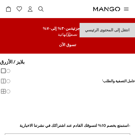
تنزيلات جزئية
من٣٠% إلى٧٠%
انتقل إلى المحتوى الرئيسي
تصفية نهائية
تسوق الآن
بلايز / الأزرق
تغيير 
عرض
عامل التصفية والطلب
1
عرض
عرض
-استمتع بخصم 10% لتسوقك القادم عند اشتراكك في نشرتنا الاخبارية