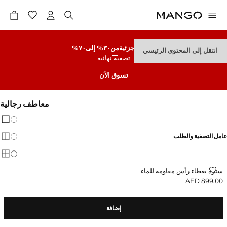
تنزيلات جزئية
من٣٠% إلى٧٠%
انتقل إلى المحتوى الرئيسي
تصفية نهائية
تسوق الآن
معاطف رجالية
تغيير 
عرض
عامل التصفية والطلب
عرض
عرض
سترة بغطاء رأس مقاومة للماء
سترة بغطاء رأس مقاومة للماء
AED 899.00
السعر الحالي [AED 899.00 ]
إضافة