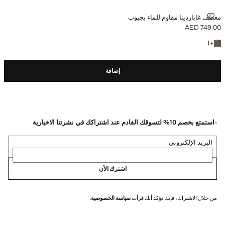
معطف غاباردينا مقاوم للماء بجيوب
معطف غاباردينا مقاوم للماء بجيوب
AED 749.00
السعر الحالي [AED 749.00 ]
+ لون آخر
1
+
إضافة
-استمتع بخصم 10% لتسوقك القادم عند اشتراكك في نشرتنا الاخبارية
البريد الإلكتروني
اشترك الأن
من خلال الاشتراك، فإنك تؤكد أنك قرأت
سياسة الخصوصية
.