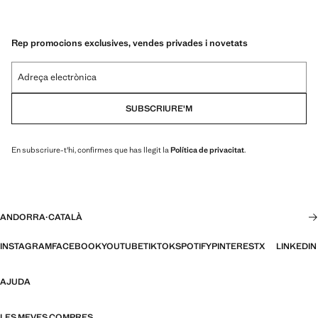
Rep promocions exclusives, vendes privades i novetats
Adreça electrònica
SUBSCRIURE'M
En subscriure-t'hi, confirmes que has llegit la
Política de privacitat
.
ANDORRA
·
CATALÀ
INSTAGRAM
FACEBOOK
YOUTUBE
TIKTOK
SPOTIFY
PINTEREST
X
LINKEDIN
AJUDA
LES MEVES COMPRES