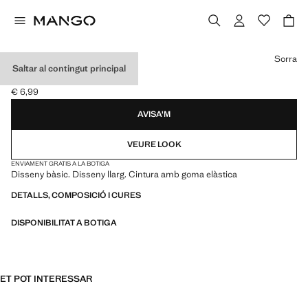
Selecciona un color
Sorra
Saltar al contingut principal
MITGES COTÓ
€ 6,99
Preu actual [€ 6,99 ]
AVISA'M
VEURE LOOK
ENVIAMENT GRATIS A LA BOTIGA
Disseny bàsic. Disseny llarg. Cintura amb goma elàstica
DETALLS, COMPOSICIÓ I CURES
DISPONIBILITAT A BOTIGA
ET POT INTERESSAR