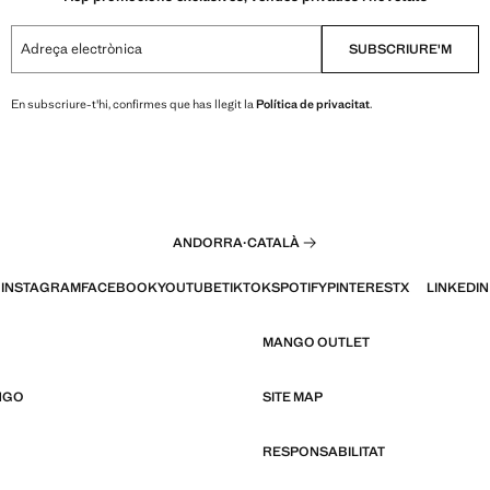
Adreça electrònica
SUBSCRIURE'M
En subscriure-t'hi, confirmes que has llegit la
Política de privacitat
.
ANDORRA
·
CATALÀ
INSTAGRAM
FACEBOOK
YOUTUBE
TIKTOK
SPOTIFY
PINTEREST
X
LINKEDIN
MANGO OUTLET
NGO
SITE MAP
RESPONSABILITAT