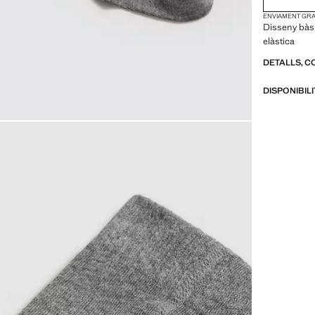
ENVIAMENT GRAT
Disseny bàsi
elàstica
DETALLS, C
DISPONIBIL