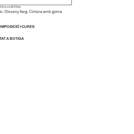
IS A LA BOTIGA
c. Disseny llarg. Cintura amb goma
OMPOSICIÓ I CURES
ITAT A BOTIGA