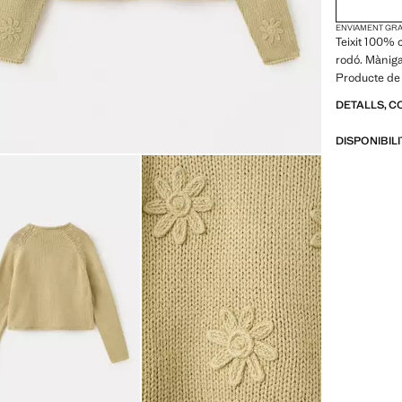
ENVIAMENT GRAT
Teixit 100% c
rodó. Màniga
Producte de
DETALLS, C
DISPONIBIL