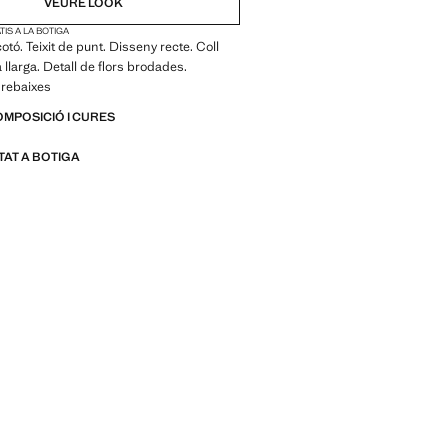
VEURE LOOK
IS A LA BOTIGA
otó. Teixit de punt. Disseny recte. Coll
 llarga. Detall de flors brodades.
 rebaixes
OMPOSICIÓ I CURES
ITAT A BOTIGA