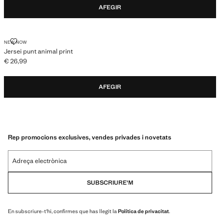
AFEGIR
JERSEI PUNT ANIMAL PRINT
NEW NOW
Jersei punt animal print
€ 26,99
Preu actual [€ 26,99 ]
AFEGIR
Rep promocions exclusives, vendes privades i novetats
Adreça electrònica
SUBSCRIURE'M
En subscriure-t'hi, confirmes que has llegit la
Política de privacitat
.