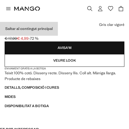
Selecciona un color
Gris clar vigoré
Saltar al contingut principal
JERSEI PUNT COLL ALT
€ 17,99
€ 4,99
-72 %
Preu inicial ratllat [€ 17,99 ]
Preu actual [€ 4,99 ]
AVISA'M
VEURE LOOK
ENVIAMENT GRATIS A LA BOTIGA
Teixit 100% cotó. Disseny recte. Disseny llis. Coll alt. Màniga llarga.
Producte de rebaixes
DETALLS, COMPOSICIÓ I CURES
MIDES
DISPONIBILITAT A BOTIGA