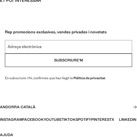
ET POT INTERESSAR
Rep promocions exclusives, vendes privades i novetats
Adreça electrònica
SUBSCRIURE'M
En subscriure-t'hi, confirmes que has llegit la
Política de privacitat
.
ANDORRA
·
CATALÀ
INSTAGRAM
FACEBOOK
YOUTUBE
TIKTOK
SPOTIFY
PINTEREST
X
LINKEDIN
AJUDA