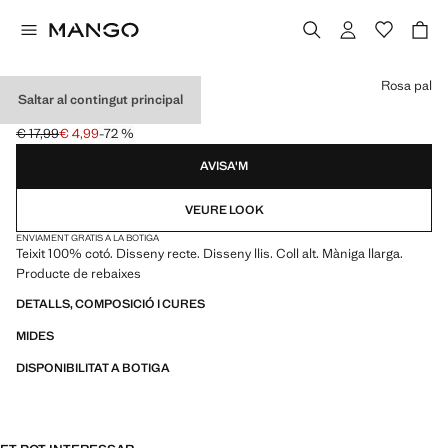
Selecciona un color
Rosa pal
Saltar al contingut principal
JERSEI PUNT COLL ALT
€ 17,99
€ 4,99
-72 %
Preu inicial ratllat [€ 17,99 ]
Preu actual [€ 4,99 ]
AVISA'M
VEURE LOOK
ENVIAMENT GRATIS A LA BOTIGA
Teixit 100% cotó. Disseny recte. Disseny llis. Coll alt. Màniga llarga.
Producte de rebaixes
DETALLS, COMPOSICIÓ I CURES
MIDES
DISPONIBILITAT A BOTIGA