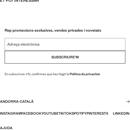
ET POT INTERESSAR
Rep promocions exclusives, vendes privades i novetats
Adreça electrònica
SUBSCRIURE'M
En subscriure-t'hi, confirmes que has llegit la
Política de privacitat
.
ANDORRA
·
CATALÀ
INSTAGRAM
FACEBOOK
YOUTUBE
TIKTOK
SPOTIFY
PINTEREST
X
LINKEDIN
AJUDA