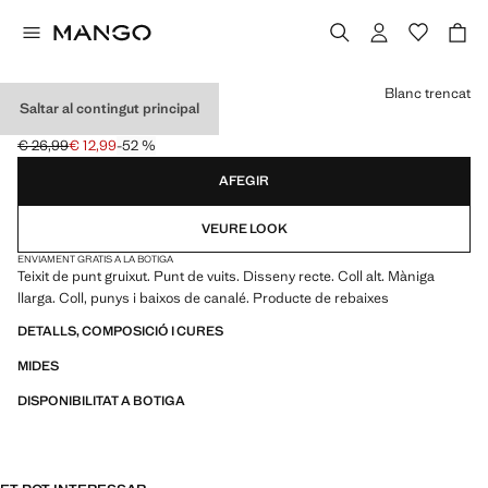
Selecciona un color
Blanc trencat
Saltar al contingut principal
JERSEI PUNT COLL ALT
€ 26,99
€ 12,99
-52 %
Preu inicial ratllat [€ 26,99 ]
Preu actual [€ 12,99 ]
AFEGIR
VEURE LOOK
ENVIAMENT GRATIS A LA BOTIGA
Teixit de punt gruixut. Punt de vuits. Disseny recte. Coll alt. Màniga
llarga. Coll, punys i baixos de canalé. Producte de rebaixes
DETALLS, COMPOSICIÓ I CURES
MIDES
DISPONIBILITAT A BOTIGA