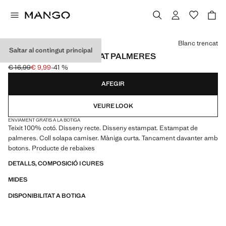
Selecciona un color
Blanc trencat
Saltar al contingut principal
CAMISA COTÓ ESTAMPAT PALMERES
€ 16,99
€ 9,99
-41 %
Preu inicial ratllat [€ 16,99 ]
Preu actual [€ 9,99 ]
AFEGIR
VEURE LOOK
ENVIAMENT GRATIS A LA BOTIGA
Teixit 100% cotó. Disseny recte. Disseny estampat. Estampat de
palmeres. Coll solapa camiser. Màniga curta. Tancament davanter amb
botons. Producte de rebaixes
DETALLS, COMPOSICIÓ I CURES
MIDES
DISPONIBILITAT A BOTIGA