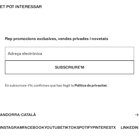
ET POT INTERESSAR
Rep promocions exclusives, vendes privades i novetats
Adreça electrònica
SUBSCRIURE'M
En subscriure-t'hi, confirmes que has llegit la
Política de privacitat
.
ANDORRA
·
CATALÀ
INSTAGRAM
FACEBOOK
YOUTUBE
TIKTOK
SPOTIFY
PINTEREST
X
LINKEDIN