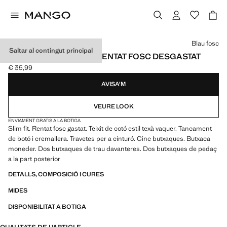
Selecciona un color
Blau fosc
Saltar al contingut principal
TEXANS JAN SLIM FIT RENTAT FOSC DESGASTAT
€ 35,99
Preu actual [€ 35,99 ]
AVISA'M
VEURE LOOK
ENVIAMENT GRATIS A LA BOTIGA
Slim fit. Rentat fosc gastat. Teixit de cotó estil texà vaquer. Tancament
de botó i cremallera. Travetes per a cinturó. Cinc butxaques. Butxaca
moneder. Dos butxaques de trau davanteres. Dos butxaques de pedaç
a la part posterior
DETALLS, COMPOSICIÓ I CURES
MIDES
DISPONIBILITAT A BOTIGA