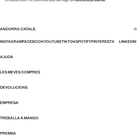
En subscriure-t'hi, confirmes que has llegit la
Política de privacitat
.
ANDORRA
·
CATALÀ
INSTAGRAM
FACEBOOK
YOUTUBE
TIKTOK
SPOTIFY
PINTEREST
X
LINKEDIN
AJUDA
LES MEVES COMPRES
DEVOLUCIONS
EMPRESA
TREBALLA A MANGO
PREMSA