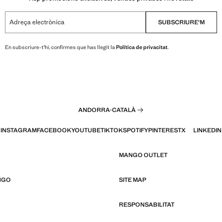
Adreça electrònica
SUBSCRIURE'M
En subscriure-t'hi, confirmes que has llegit la
Política de privacitat
.
ANDORRA
·
CATALÀ
INSTAGRAM
FACEBOOK
YOUTUBE
TIKTOK
SPOTIFY
PINTEREST
X
LINKEDIN
MANGO OUTLET
NGO
SITE MAP
RESPONSABILITAT