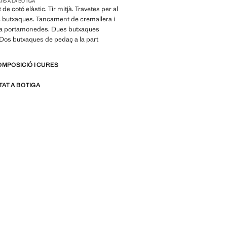
IS A LA BOTIGA
it de cotó elàstic. Tir mitjà. Travetes per al
c butxaques. Tancament de cremallera i
ca portamonedes. Dues butxaques
Dos butxaques de pedaç a la part
OMPOSICIÓ I CURES
ITAT A BOTIGA