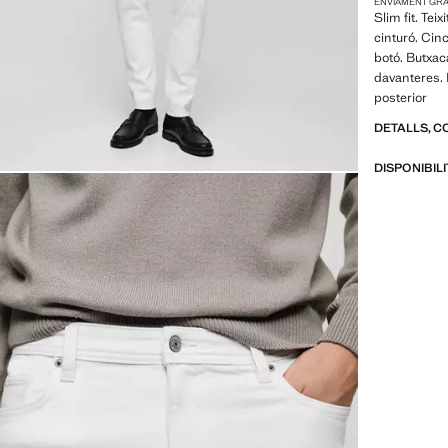
ENVIAMENT GRAT
Slim fit. Teix
cinturó. Cin
botó. Butxa
davanteres. 
posterior
DETALLS, C
DISPONIBIL