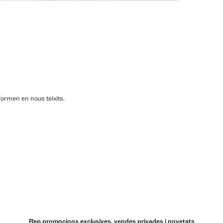
formen en nous teixits.
Rep promocions exclusives, vendes privades i novetats