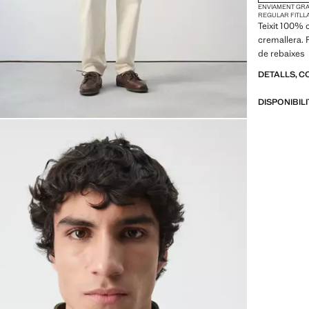
ENVIAMENT GRAT
REGULAR FIT
LL
Teixit 100% c
cremallera. 
de rebaixes
DETALLS, C
DISPONIBIL