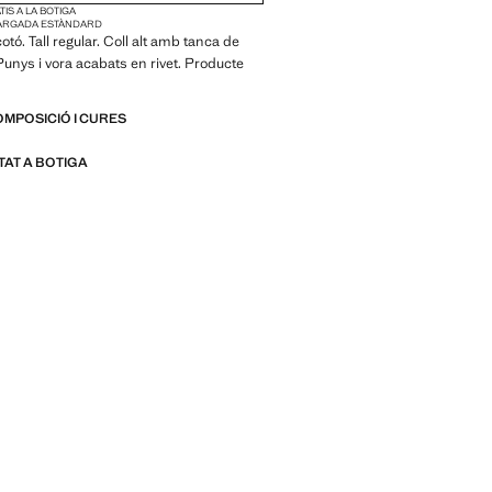
IS A LA BOTIGA
ARGADA ESTÀNDARD
otó. Tall regular. Coll alt amb tanca de
Punys i vora acabats en rivet. Producte
OMPOSICIÓ I CURES
ITAT A BOTIGA