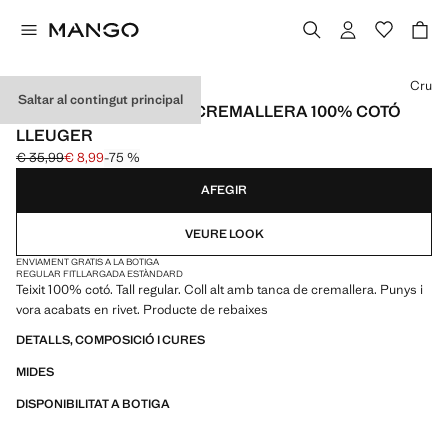
Selecciona un color
Cru
Saltar al contingut principal
DESSUDADORA COLL CREMALLERA 100% COTÓ
LLEUGER
€ 35,99
€ 8,99
-75 %
Preu inicial ratllat [€ 35,99 ]
Preu actual [€ 8,99 ]
AFEGIR
VEURE LOOK
ENVIAMENT GRATIS A LA BOTIGA
REGULAR FIT
LLARGADA ESTÀNDARD
Teixit 100% cotó. Tall regular. Coll alt amb tanca de cremallera. Punys i
vora acabats en rivet. Producte de rebaixes
DETALLS, COMPOSICIÓ I CURES
MIDES
DISPONIBILITAT A BOTIGA