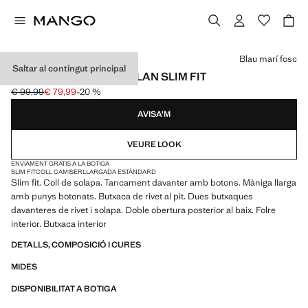
Selecciona un color
Blau marí fosc
Saltar al contingut principal
AMERICANA VESTIT MILAN SLIM FIT
€ 99,99
€ 79,99
-20 %
Preu inicial ratllat [€ 99,99 ]
Preu actual [€ 79,99 ]
AVISA'M
VEURE LOOK
ENVIAMENT GRATIS A LA BOTIGA
SLIM FIT
COLL CAMISER
LLARGADA ESTÀNDARD
Slim fit. Coll de solapa. Tancament davanter amb botons. Màniga llarga
amb punys botonats. Butxaca de rivet al pit. Dues butxaques
davanteres de rivet i solapa. Doble obertura posterior al baix. Folre
interior. Butxaca interior
DETALLS, COMPOSICIÓ I CURES
MIDES
DISPONIBILITAT A BOTIGA