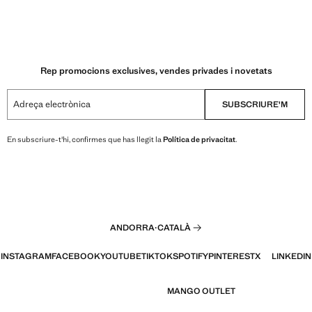
Rep promocions exclusives, vendes privades i novetats
Adreça electrònica
SUBSCRIURE'M
En subscriure-t'hi, confirmes que has llegit la
Política de privacitat
.
ANDORRA
·
CATALÀ
INSTAGRAM
FACEBOOK
YOUTUBE
TIKTOK
SPOTIFY
PINTEREST
X
LINKEDIN
MANGO OUTLET