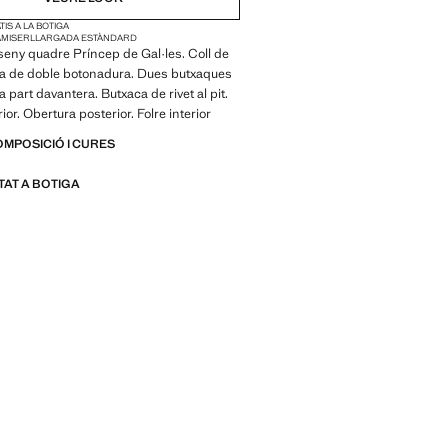
IS A LA BOTIGA
AMISER
LLARGADA ESTÀNDARD
sseny quadre Príncep de Gal·les. Coll de
ca de doble botonadura. Dues butxaques
a part davantera. Butxaca de rivet al pit.
ior. Obertura posterior. Folre interior
OMPOSICIÓ I CURES
ITAT A BOTIGA