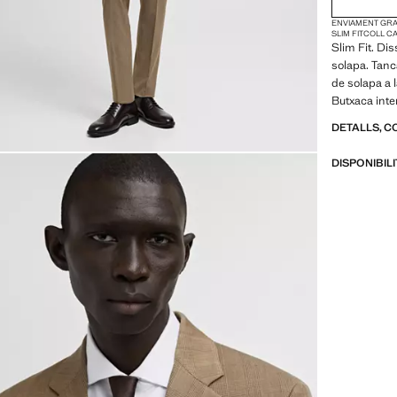
ENVIAMENT GRAT
SLIM FIT
COLL C
Slim Fit. Di
solapa. Tan
de solapa a l
Butxaca inter
DETALLS, C
DISPONIBIL