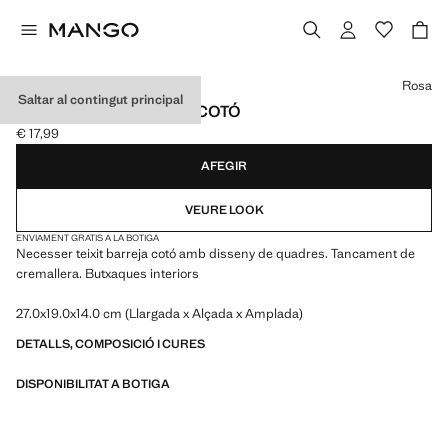
Selecciona un color
Rosa
Saltar al contingut principal
NECESSER QUADRES COTÓ
€ 17,99
Preu actual [€ 17,99 ]
AFEGIR
VEURE LOOK
ENVIAMENT GRATIS A LA BOTIGA
Necesser teixit barreja cotó amb disseny de quadres. Tancament de
cremallera. Butxaques interiors
27.0x19.0x14.0 cm (Llargada x Alçada x Amplada)
DETALLS, COMPOSICIÓ I CURES
DISPONIBILITAT A BOTIGA