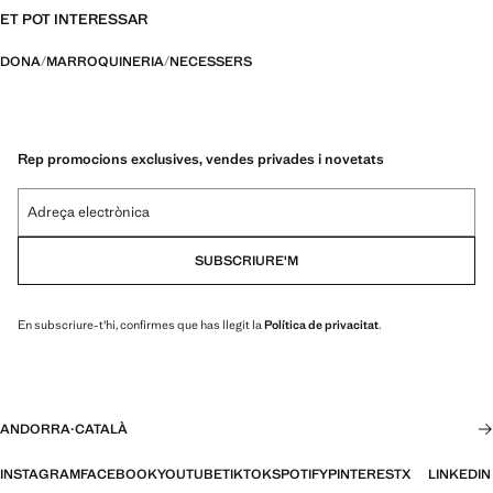
ET POT INTERESSAR
DONA
MARROQUINERIA
NECESSERS
Rep promocions exclusives, vendes privades i novetats
Adreça electrònica
SUBSCRIURE'M
En subscriure-t'hi, confirmes que has llegit la
Política de privacitat
.
ANDORRA
·
CATALÀ
INSTAGRAM
FACEBOOK
YOUTUBE
TIKTOK
SPOTIFY
PINTEREST
X
LINKEDIN