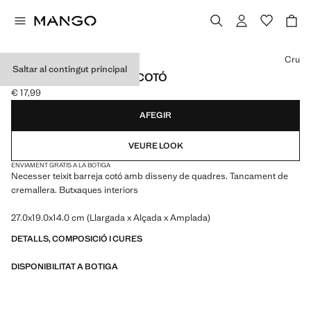
Selecciona un color
Cru
Saltar al contingut principal
NECESSER QUADRES COTÓ
€ 17,99
Preu actual [€ 17,99 ]
AFEGIR
VEURE LOOK
ENVIAMENT GRATIS A LA BOTIGA
Necesser teixit barreja cotó amb disseny de quadres. Tancament de
cremallera. Butxaques interiors
27.0x19.0x14.0 cm (Llargada x Alçada x Amplada)
DETALLS, COMPOSICIÓ I CURES
DISPONIBILITAT A BOTIGA