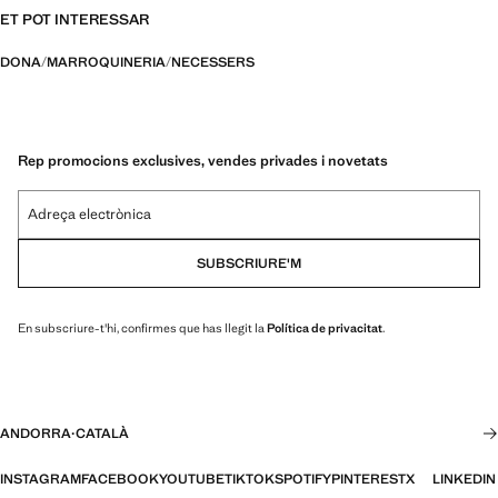
ET POT INTERESSAR
DONA
MARROQUINERIA
NECESSERS
Rep promocions exclusives, vendes privades i novetats
Adreça electrònica
SUBSCRIURE'M
En subscriure-t'hi, confirmes que has llegit la
Política de privacitat
.
ANDORRA
·
CATALÀ
INSTAGRAM
FACEBOOK
YOUTUBE
TIKTOK
SPOTIFY
PINTEREST
X
LINKEDIN