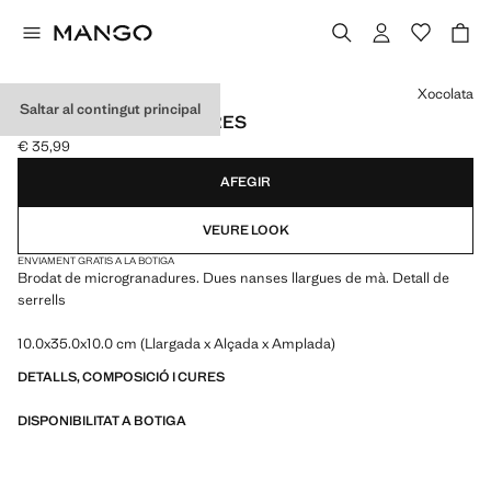
Selecciona un color
Xocolata
Saltar al contingut principal
BOSSA MÀ GRANADURES
€ 35,99
Preu actual [€ 35,99 ]
AFEGIR
VEURE LOOK
ENVIAMENT GRATIS A LA BOTIGA
Brodat de microgranadures. Dues nanses llargues de mà. Detall de
serrells
10.0x35.0x10.0 cm (Llargada x Alçada x Amplada)
DETALLS, COMPOSICIÓ I CURES
DISPONIBILITAT A BOTIGA