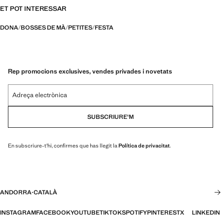
ET POT INTERESSAR
DONA
BOSSES DE MÀ
PETITES
FESTA
Rep promocions exclusives, vendes privades i novetats
Adreça electrònica
SUBSCRIURE'M
En subscriure-t'hi, confirmes que has llegit la
Política de privacitat
.
ANDORRA
·
CATALÀ
INSTAGRAM
FACEBOOK
YOUTUBE
TIKTOK
SPOTIFY
PINTEREST
X
LINKEDIN