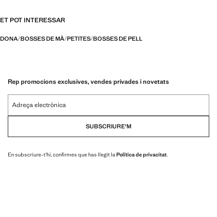
34.0x33.0x14.0 cm (Llargada x Alçada x Amplada)
ET POT INTERESSAR
DONA
BOSSES DE MÀ
PETITES
BOSSES DE PELL
Rep promocions exclusives, vendes privades i novetats
Adreça electrònica
SUBSCRIURE'M
En subscriure-t'hi, confirmes que has llegit la
Política de privacitat
.