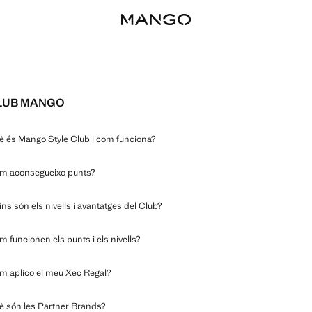
LUB MANGO
è és Mango Style Club i com funciona?
m aconsegueixo punts?
ns són els nivells i avantatges del Club?
 funcionen els punts i els nivells?
m aplico el meu Xec Regal?
è són les Partner Brands?