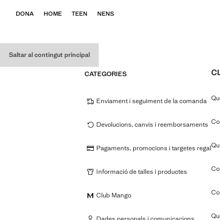
DONA
HOME
TEEN
NENS
Saltar al contingut principal
C
CATEGORIES
Qu
Enviament i seguiment de la comanda
Co
Devolucions, canvis i reemborsaments
Qui
Pagaments, promocions i targetes regal
Com
Informació de talles i productes
Co
Club Mango
Qu
Dades personals i comunicacions