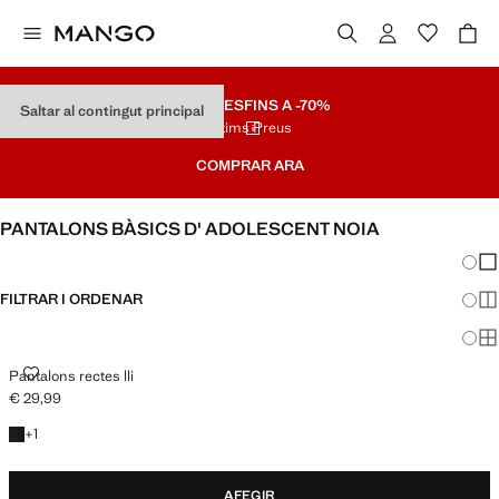
REBAIXES
FINS A -70%
Saltar al contingut principal
Últims Preus
COMPRAR ARA
PANTALONS BÀSICS D' ADOLESCENT NOIA
Canvi
Mos
FILTRAR I ORDENAR
Mos
Mos
PANTALONS RECTES LLI
Pantalons rectes lli
€ 29,99
Preu actual [€ 29,99 ]
+1 color
+
1
AFEGIR