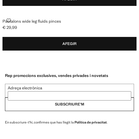
PANTALONS WIDE LEG FLUIDS PINCES
Pantalons wide leg fluids pinces
€ 29,99
Preu actual [€ 29,99 ]
AFEGIR
Rep promocions exclusives, vendes privades i novetats
Adreça electrònica
SUBSCRIURE'M
En subscriure-t'hi, confirmes que has llegit la
Política de privacitat
.