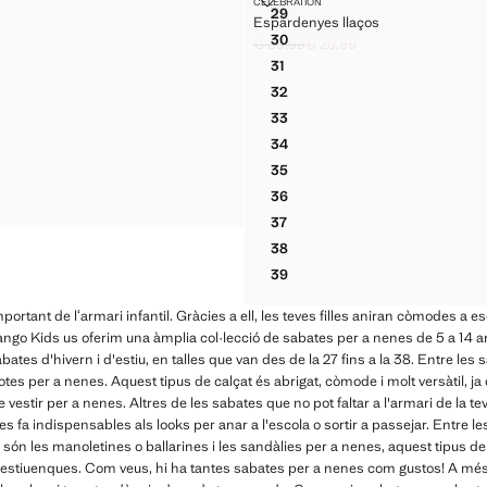
CELEBRATION
Talles
39
29
BOVÍ CORDONS
Espardenyes llaços
BOTÍ PELL BOVÍ CORDONS
 LLAÇ
ESPARDENYES LLAÇOS
30
€ 35,99
€ 25,99
 LLAÇ
ESPARDENYES LLAÇOS
99 ]
Preu inicial ratllat [€ 35,99 ]
Preu actual [€ 25,99 ]
31
 LLAÇ
ESPARDENYES LLAÇOS
32
 LLAÇ
ESPARDENYES LLAÇOS
33
 LLAÇ
ESPARDENYES LLAÇOS
34
 LLAÇ
ESPARDENYES LLAÇOS
35
 LLAÇ
ESPARDENYES LLAÇOS
36
 LLAÇ
ESPARDENYES LLAÇOS
37
ESPARDENYES LLAÇOS
38
ESPARDENYES LLAÇOS
39
ESPARDENYES LLAÇOS
mportant de lʻarmari infantil. Gràcies a ell, les teves filles aniran còmodes a
ango Kids us oferim una àmplia col·lecció de sabates per a nenes de 5 a 14 a
ates d'hivern i d'estiu, en talles que van des de la 27 fins a la 38. Entre les
botes per a nenes. Aquest tipus de calçat és abrigat, còmode i molt versàtil, 
vestir per a nenes. Altres de les sabates que no pot faltar a l'armari de la teva
es fa indispensables als looks per anar a l'escola o sortir a passejar. Entre l
s són les manoletines o ballarines i les sandàlies per a nenes, aquest tipus de
stiuenques. Com veus, hi ha tantes sabates per a nenes com gustos! A més d