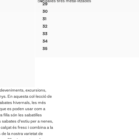
Sandàlies tires metal·litzades
Talles
39
29
ESCLOP REPUNT SIVELLA
SANDÀLIES TIRES METAL·LITZADES
€ 26,99
€ 12,99
Preu inicial ratllat [€ 26,99 ]
Preu actual [€ 12,99 ]
30
SANDÀLIES TIRES METAL·LITZADES
31
SANDÀLIES TIRES METAL·LITZADES
32
SANDÀLIES TIRES METAL·LITZADES
33
SANDÀLIES TIRES METAL·LITZADES
34
SANDÀLIES TIRES METAL·LITZADES
35
SANDÀLIES TIRES METAL·LITZADES
 esdeveniments, excursions,
nys. En aquesta col·lecció de
 sabates hivernals, les més
ja que es poden usar com a
 filla són les sabatilles
es sabates d'estiu per a nenes,
 calçat és fresc i combina a la
e la nostra varietat de