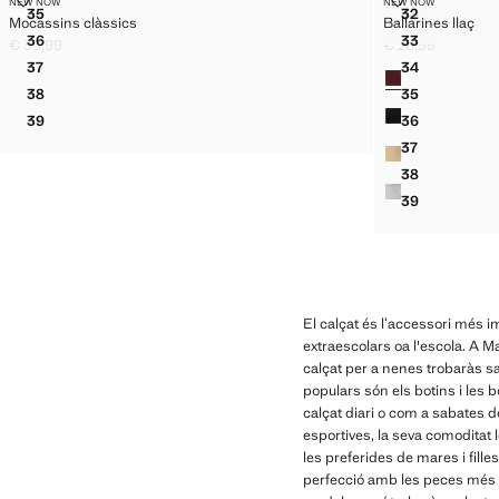
NEW NOW
NEW NOW
Talles
Talles
39
35
32
Mocassins clàssics
Ballarines llaç
BOTÍ PELL 
MOCASSINS CLÀSSICS
BALLARINES
36
33
€ 35,99
€ 26,99
MOCASSINS CLÀSSICS
BALLARINES
Preu actual [€ 35,99 ]
Preu actual [€ 26,
37
34
Colors
MOCASSINS CLÀSSICS
BALLARINES
38
35
MOCASSINS CLÀSSICS
BALLARINES
39
36
MOCASSINS CLÀSSICS
BALLARINES
37
BALLARINES
38
BALLARINES
39
BALLARINES
El calçat és lʻaccessori més i
extraescolars oa l'escola. A M
calçat per a nenes trobaràs sab
populars són els botins i les 
calçat diari o com a sabates de 
esportives, la seva comoditat l
les preferides de mares i fille
perfecció amb les peces més e