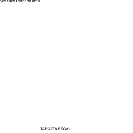
ves filles i encerta amb
TARGETA REGAL