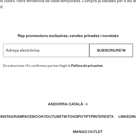
ls colors i tons tendència de cada temporada. Compra ja sabates per a les te
l.
Rep promocions exclusives, vendes privades i novetats
Adreça electrònica
SUBSCRIURE'M
En subscriure-t'hi, confirmes que has llegit la
Política de privacitat
.
ANDORRA
·
CATALÀ
INSTAGRAM
FACEBOOK
YOUTUBE
TIKTOK
SPOTIFY
PINTEREST
X
LINKEDIN
MANGO OUTLET