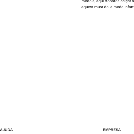
models, aquí trobaràs calçat a
aquest must de la moda infanti
AJUDA
EMPRESA