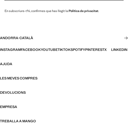
En subscriure-t'hi, confirmes que has llegit la
Política de privacitat
.
ANDORRA
·
CATALÀ
INSTAGRAM
FACEBOOK
YOUTUBE
TIKTOK
SPOTIFY
PINTEREST
X
LINKEDIN
AJUDA
LES MEVES COMPRES
DEVOLUCIONS
EMPRESA
TREBALLA A MANGO