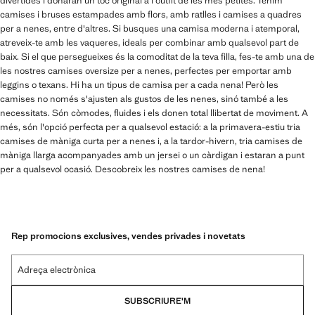
divertides i donaran un toc original a l'outfit de les més petites. Tenim
camises i bruses estampades amb flors, amb ratlles i camises a quadres
per a nenes, entre d'altres. Si busques una camisa moderna i atemporal,
atreveix-te amb les vaqueres, ideals per combinar amb qualsevol part de
baix. Si el que persegueixes és la comoditat de la teva filla, fes-te amb una de
les nostres camises oversize per a nenes, perfectes per emportar amb
leggins o texans. Hi ha un tipus de camisa per a cada nena! Però les
camises no només s'ajusten als gustos de les nenes, sinó també a les
necessitats. Són còmodes, fluides i els donen total llibertat de moviment. A
més, són l'opció perfecta per a qualsevol estació: a la primavera-estiu tria
camises de màniga curta per a nenes i, a la tardor-hivern, tria camises de
màniga llarga acompanyades amb un jersei o un càrdigan i estaran a punt
per a qualsevol ocasió. Descobreix les nostres camises de nena!
Rep promocions exclusives, vendes privades i novetats
Adreça electrònica
SUBSCRIURE'M