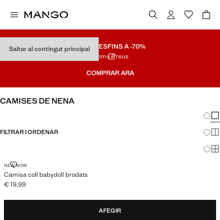
REBAIXES
FINS A -70%
Saltar al contingut principal
Últims Preus
COMPRAR ARA
CAMISES DE NENA
Canvi
Mos
FILTRAR I ORDENAR
Mos
Mos
CAMISA COLL BABYDOLL BRODATS
NEW NOW
Camisa coll babydoll brodats
€ 19,99
Preu actual [€ 19,99 ]
AFEGIR