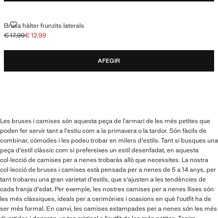
BRUSA HÀLTER FRUNZITS LATERALS
Brusa hàlter frunzits laterals
€ 17,99
€ 12,99
Preu inicial ratllat [€ 17,99 ]
Preu actual [€ 12,99 ]
AFEGIR
Les bruses i camises són aquesta peça de l'armari de les més petites que
poden fer servir tant a l'estiu com a la primavera o la tardor. Són fàcils de
combinar, còmodes i les podeu trobar en milers d'estils. Tant si busques una
peça d'estil clàssic com si prefereixes un estil desenfadat, en aquesta
col·lecció de camises per a nenes trobaràs allò que necessites. La nostra
col·lecció de bruses i camises està pensada per a nenes de 5 a 14 anys, per
tant trobareu una gran varietat d'estils, que s'ajusten a les tendències de
cada franja d'edat. Per exemple, les nostres camises per a nenes llises són
les més clàssiques, ideals per a cerimònies i ocasions en què l'outfit ha de
ser més formal. En canvi, les camises estampades per a nenes són les més