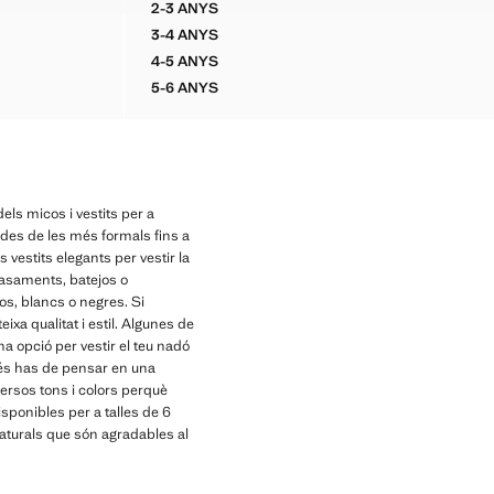
2-3 ANYS
ANADURES
VESTIT FLORS BRODADES
3-4 ANYS
ANADURES
VESTIT FLORS BRODADES
4-5 ANYS
ANADURES
VESTIT FLORS BRODADES
5-6 ANYS
ANADURES
VESTIT FLORS BRODADES
ls micos i vestits per a
, des de les més formals fins a
 vestits elegants per vestir la
casaments, batejos o
os, blancs o negres. Si
ixa qualitat i estil. Algunes de
na opció per vestir el teu nadó
més has de pensar en una
versos tons i colors perquè
isponibles per a talles de 6
naturals que són agradables al