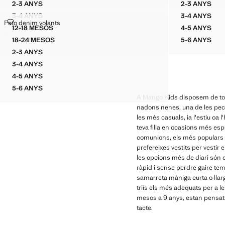
2-3 ANYS
2-3 ANYS
GRANOTA DETALLS BRODATS
VESTIT 
3-4 ANYS
3-4 ANYS
GRANOTA DETALLS BRODATS
VESTIT 
PETO DENIM VOLANTS
Peto denim volants
Talles
4-5 ANYS
12-18 MESOS
4-5 ANYS
GRANOTA DETALLS BRODATS
PETO DENIM VOLANTS
VESTIT 
€ 19,99
€ 12,99
Preu inicial ratllat [€ 19,99 ]
Preu actual [€ 12,99 ]
5-6 ANYS
18-24 MESOS
5-6 ANYS
GRANOTA DETALLS BRODATS
PETO DENIM VOLANTS
VESTIT 
2-3 ANYS
PETO DENIM VOLANTS
3-4 ANYS
PETO DENIM VOLANTS
4-5 ANYS
PETO DENIM VOLANTS
5-6 ANYS
PETO DENIM VOLANTS
A Mango Kids disposem de tots
nadons nenes, una de les peces 
les més casuals, ia l'estiu oa
teva filla en ocasions més es
comunions, els més populars só
prefereixes vestits per vestir 
les opcions més de diari són el
ràpid i sense perdre gaire t
samarreta màniga curta o llarg
triïs els més adequats per a l
mesos a 9 anys, estan pensats 
tacte.