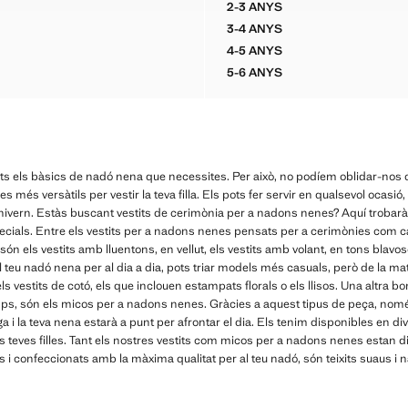
2-3 ANYS
RATLLES OBERTURA ESQUENA
VESTIT COTÓ DETALL GR
3-4 ANYS
RATLLES OBERTURA ESQUENA
VESTIT COTÓ DETALL GR
4-5 ANYS
RATLLES OBERTURA ESQUENA
VESTIT COTÓ DETALL GR
5-6 ANYS
RATLLES OBERTURA ESQUENA
VESTIT COTÓ DETALL GR
 els bàsics de nadó nena que necessites. Per això, no podíem oblidar-nos de
més versàtils per vestir la teva filla. Els pots fer servir en qualsevol ocasió
 l'hivern. Estàs buscant vestits de cerimònia per a nadons nenes? Aquí trobaràs
pecials. Entre els vestits per a nadons nenes pensats per a cerimònies com 
n els vestits amb lluentons, en vellut, els vestits amb volant, en tons blavos
el teu nadó nena per al dia a dia, pots triar models més casuals, però de la mate
s vestits de cotó, els que inclouen estampats florals o els llisos. Una altra bo
emps, són els micos per a nadons nenes. Gràcies a aquest tipus de peça, no
a i la teva nena estarà a punt per afrontar el dia. Els tenim disponibles en di
es teves filles. Tant els nostres vestits com micos per a nadons nenes estan d
i confeccionats amb la màxima qualitat per al teu nadó, són teixits suaus i 