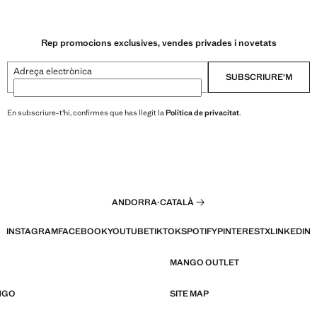
Rep promocions exclusives, vendes privades i novetats
Adreça electrònica
SUBSCRIURE'M
En subscriure-t'hi, confirmes que has llegit la
Política de privacitat
.
ANDORRA
·
CATALÀ
INSTAGRAM
FACEBOOK
YOUTUBE
TIKTOK
SPOTIFY
PINTEREST
X
LINKEDIN
MANGO OUTLET
NGO
SITE MAP