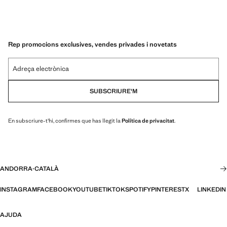
Rep promocions exclusives, vendes privades i novetats
Adreça electrònica
SUBSCRIURE'M
En subscriure-t'hi, confirmes que has llegit la
Política de privacitat
.
ANDORRA
·
CATALÀ
INSTAGRAM
FACEBOOK
YOUTUBE
TIKTOK
SPOTIFY
PINTEREST
X
LINKEDIN
AJUDA