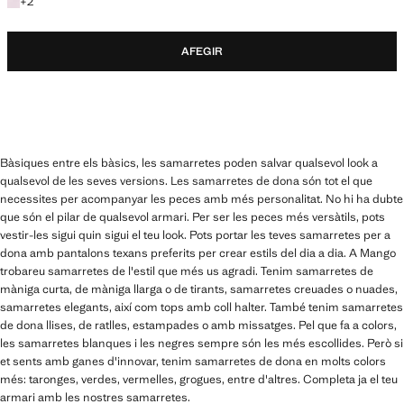
+2 colors
+
2
AFEGIR
Bàsiques entre els bàsics, les samarretes poden salvar qualsevol look a
qualsevol de les seves versions. Les samarretes de dona són tot el que
necessites per acompanyar les peces amb més personalitat. No hi ha dubte
que són el pilar de qualsevol armari. Per ser les peces més versàtils, pots
vestir-les sigui quin sigui el teu look. Pots portar les teves samarretes per a
dona amb pantalons texans preferits per crear estils del dia a dia. A Mango
trobareu samarretes de l'estil que més us agradi. Tenim samarretes de
màniga curta, de màniga llarga o de tirants, samarretes creuades o nuades,
samarretes elegants, així com tops amb coll halter. També tenim samarretes
de dona llises, de ratlles, estampades o amb missatges. Pel que fa a colors,
les samarretes blanques i les negres sempre són les més escollides. Però si
et sents amb ganes d'innovar, tenim samarretes de dona en molts colors
més: taronges, verdes, vermelles, grogues, entre d'altres. Completa ja el teu
armari amb les nostres samarretes.