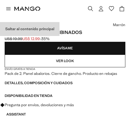
Selecciona un color
Marrón
Saltar al contenido principal
PACK 2 COLLARES COMBINADOS
US$ 19.99
US$ 12.99
-35%
Precio inicial tachado [US$ 19.99 ]
Precio actual [US$ 12.99 ]
AVÍSAME
VER LOOK
ENVÍO GRATIS A TIENDA
Pack de 2. Panel abalorios. Cierre de gancho. Producto en rebajas
DETALLES, COMPOSICIÓN Y CUIDADOS
DISPONIBILIDAD EN TIENDA
Pregunta por envíos, devoluciones y más
ASSISTANT