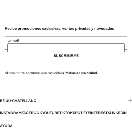
Recibe promociones exclusivas, ventas privadas y novedades
E-mail
SUSCRIBIRME
Al suscribirte, confirmas que has leído la
Política de privacidad
.
EE.UU
·
CASTELLANO
INSTAGRAM
FACEBOOK
YOUTUBE
TIKTOK
SPOTIFY
PINTEREST
X
LINKEDIN
AYUDA